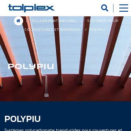
Panneau de gestion des cookies
/
ÉCLAIREMENT NATUREL
/
SYSTÈMES POUR
COUVERTURES ET BARDAGES
/
POLYPIU
Polypiu
POLYPIU
Systèmes polycarbonate translucides pour couvertures et