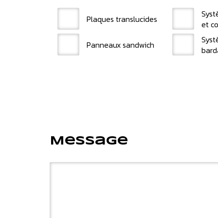
Syst
Plaques translucides
et c
Syst
Panneaux sandwich
bard
Message