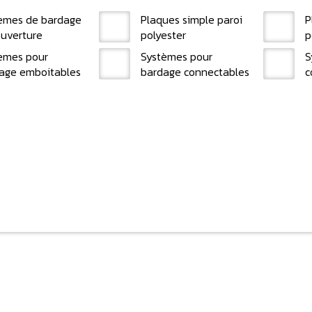
èmes de bardage
Plaques simple paroi
P
ouverture
polyester
p
èmes pour
Systèmes pour
S
age emboitables
bardage connectables
c