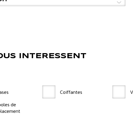
VOUS INTERESSENT
ases
Coiffantes
V
oles de
lacement