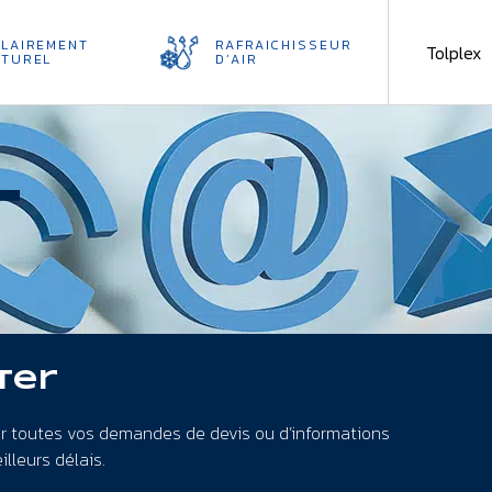
CLAIREMENT
RAFRAICHISSEUR
Tolplex
ATUREL
D’AIR
t
ter
ur toutes vos demandes de devis ou d’informations
lleurs délais.