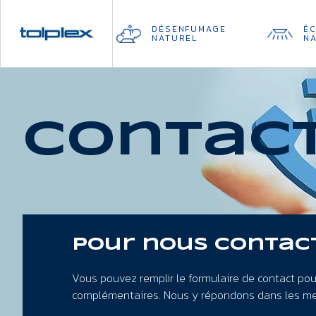
Panneau de gestion des cookies
DÉSENFUMAGE
É
NATUREL
N
Contac
Pour nous contac
Vous pouvez remplir le formulaire de contact po
complémentaires. Nous y répondons dans les mei