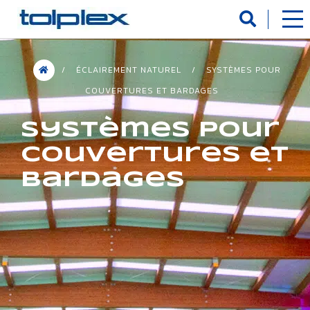
Panneau de gestion des cookies
/
ÉCLAIREMENT NATUREL
/
SYSTÈMES POUR
COUVERTURES ET BARDAGES
Systèmes pour
couvertures et
bardages