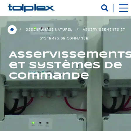
Panneau de gestion des cookies
/
DÉSENFUMAGE NATUREL
/
ASSERVISSEMENTS ET
SYSTÈMES DE COMMANDE
Asservissement
et systèmes de
commande