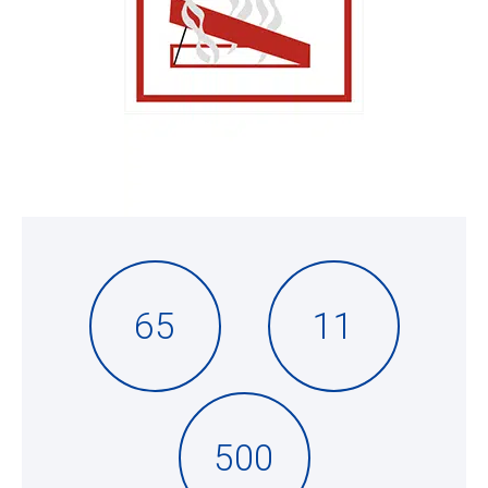
65
11
500